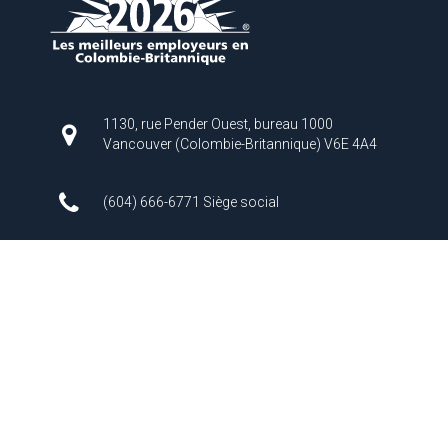
1130, rue Pender Ouest, bureau 1000
Vancouver (Colombie-Britannique) V6E 4A4
(604) 666-6771 Siège social
info@ppa-app.gc.ca
À propos de nous:
L'Administration de pilotage du Pacifique est une société
d'État fédérale créée en vertu de la Loi sur le pilotage afin de
fournir des services de pilotage maritime sûrs, fiables et
efficaces dans les eaux côtières de la Colombie-Britannique,