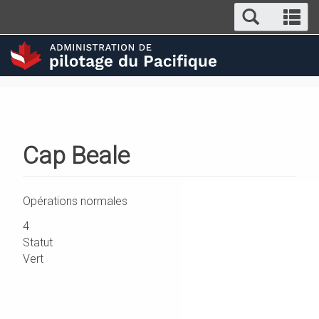
Search
Aller
Se
au
and
an
contenu
menus
m
principal
Cap Beale
Opérations normales
Ordre
4
Statut
Vert