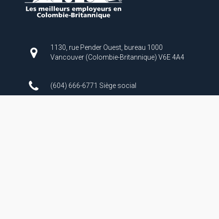
1130, rue Pender Ouest, bureau 1000
Vancouver (Colombie-Britannique) V6E 4A4
(604) 666-6771 Siège social
info@ppa-app.gc.ca
À propos de nous:
L'Administration de pilotage du Pacifique est une société
d'État fédérale créée en vertu de la Loi sur le pilotage afin de
fournir des services de pilotage maritime sûrs, fiables et
efficaces dans les eaux côtières de la Colombie-Britannique,
et du fleuve Fraser.