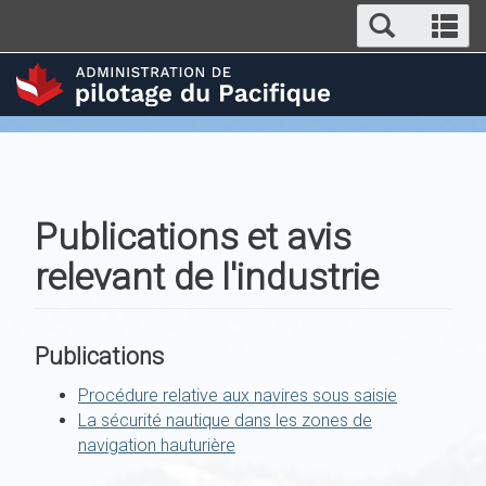
Search
Aller
Se
au
and
an
contenu
menus
m
principal
Publications et avis
relevant de l'industrie
Publications
Procédure relative aux navires sous saisie
La sécurité nautique dans les zones de
navigation hauturière